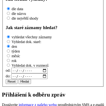
dle data
dle názvu
dle největší shody
Jak staré záznamy hledat?
vyhledat všechny záznamy
Vyhledat dok. staré:
den
týden
měsíc
rok
Vyhledat dok. v rozmezí:
od:
do:
Reset
Hledat
Přihlášení k odběru zpráv
Dostávejte
informace z našeho webu
prostřednictvím SMS a e-mailů