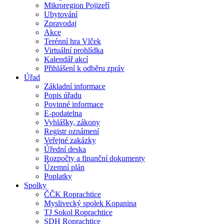
Mikroregion Pojizeří
Ubytování
Zpravodaj
Akce
Terénní hra Vlček
Virtuální prohlídka
Kalendář akcí
Přihlášení k odběru zpráv
Úřad
Základní informace
Popis úřadu
Povinné informace
E-podatelna
Vyhlášky, zákony
Registr oznámení
Veřejné zakázky
Úřední deska
Rozpočty a finanční dokumenty
Územní plán
Poplatky
Spolky
ČČK Roprachtice
Myslivecký spolek Kopanina
TJ Sokol Roprachtice
SDH Roprachtice