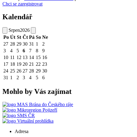
Chci se zaregistrovat
Kalendář
Srpen
2026
Po
Út
St
Čt
Pá
So
Ne
27
28
29
30
31
1
2
3
4
5
6
7
8
9
10
11
12
13
14
15
16
17
18
19
20
21
22
23
24
25
26
27
28
29
30
31
1
2
3
4
5
6
Mohlo by Vás zajímat
MAS Brána do Českého ráje
Mikroregion Pojizeří
SMS ČR
Virtuální prohlídka
Adresa