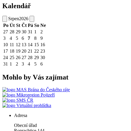
Kalendář
Srpen
2026
Po
Út
St
Čt
Pá
So
Ne
27
28
29
30
31
1
2
3
4
5
6
7
8
9
10
11
12
13
14
15
16
17
18
19
20
21
22
23
24
25
26
27
28
29
30
31
1
2
3
4
5
6
Mohlo by Vás zajímat
MAS Brána do Českého ráje
Mikroregion Pojizeří
SMS ČR
Virtuální prohlídka
Adresa
Obecní úřad
Roprachtice 144