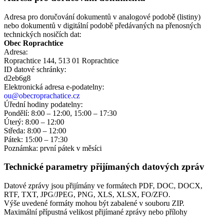
Adresa pro doručování dokumentů v analogové podobě (listiny)
nebo dokumentů v digitální podobě předávaných na přenosných
technických nosičích dat:
Obec Roprachtice
Adresa:
Roprachtice 144, 513 01 Roprachtice
ID datové schránky:
d2eb6g8
Elektronická adresa e‑podatelny:
ou@obecroprachatice.cz
Úřední hodiny podatelny:
Pondělí: 8:00 – 12:00, 15:00 – 17:30
Úterý: 8:00 – 12:00
Středa: 8:00 – 12:00
Pátek: 15:00 – 17:30
Poznámka: první pátek v měsíci
Technické parametry přijímaných datových zpráv
Datové zprávy jsou přijímány ve formátech
PDF, DOC, DOCX,
RTF, TXT, JPG/JPEG, PNG, XLS, XLSX, FO/ZFO.
Výše uvedené formáty mohou být zabalené v souboru ZIP.
Maximální přípustná velikost přijímané zprávy nebo přílohy