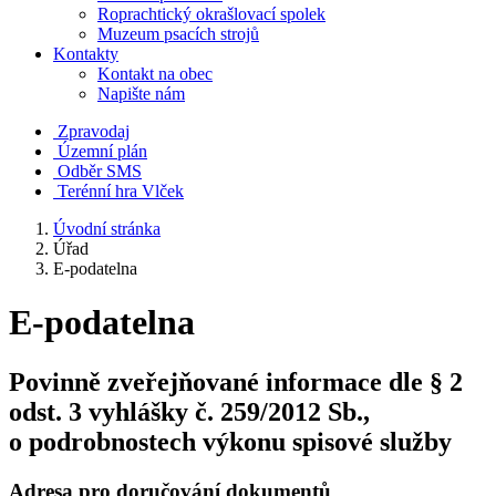
Roprachtický okrašlovací spolek
Muzeum psacích strojů
Kontakty
Kontakt na obec
Napište nám
Zpravodaj
Územní plán
Odběr SMS
Terénní hra Vlček
Úvodní stránka
Úřad
E-podatelna
E-podatelna
Povinně zveřejňované informace dle § 2
odst. 3 vyhlášky č. 259/2012 Sb.,
o podrobnostech výkonu spisové služby
Adresa pro doručování dokumentů