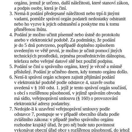
orgánu, jemuž je určeno, další náležitosti, které stanoví zákon,
a podpis osoby, která je činí.
Nemá-li podání předepsané náležitosti nebo trpí-li jinými
vadami, pomůže správní orgán podateli nedostatky odstranit
nebo ho vyzve k jejich odstranění a poskytne mu k tomu
přiměřenou lhůtu.
Podání je možno učinit písemně nebo ústně do protokolu
anebo v elektronické podobě. Za podmínky, že podání
je do 5 dnů potvrzeno, popřípadě doplněno způsobem
uvedeným ve větě první, je možno je učinit pomocí jiných
technických prostředků, zejména prostřednictvím dálnopisu,
telefaxu nebo veřejné datové sítě bez použití podpisu.
Podání se činí u správního orgánu, který je věcně a místně
příslušný. Podání je učiněno dnem, kdy tomuto orgánu došlo.
Není-li správní orgán schopen zajistit přijímání podání
v elektronické podobě podle odstavce 4, uzavře osoba
uvedená v § 160 odst. 1. jejíž je tento správní orgán součástí,
s obcí s rozšířenou působností, v jejímž správním obvodu
má sídlo, veřejnoprávní smlouvu (§ 160) o provozování
elektronické adresy podatelny.
Nedojde-li k uzavření veřejnoprávní smlouvy podle
odstavce 7, postupuje se v případě obecního úřadu podle
zvláštního zákona: v případě jiného správního orgánu
rozhodne krajský úřad, že pro něj bude tuto povinnost
vykonávat obecní úřad obce s rozšířenou působností, do jehož