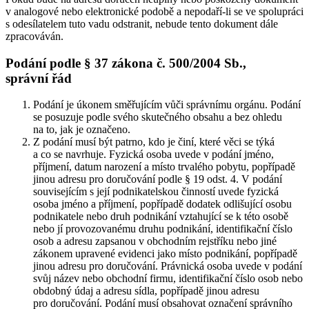
v analogové nebo elektronické podobě a nepodaří-li se ve spolupráci
s odesílatelem tuto vadu odstranit, nebude tento dokument dále
zpracováván.
Podání podle § 37 zákona č. 500/2004 Sb.,
správní řád
Podání je úkonem směřujícím vůči správnímu orgánu. Podání
se posuzuje podle svého skutečného obsahu a bez ohledu
na to, jak je označeno.
Z podání musí být patrno, kdo je činí, které věci se týká
a co se navrhuje. Fyzická osoba uvede v podání jméno,
příjmení, datum narození a místo trvalého pobytu, popřípadě
jinou adresu pro doručování podle § 19 odst. 4. V podání
souvisejícím s její podnikatelskou činností uvede fyzická
osoba jméno a příjmení, popřípadě dodatek odlišující osobu
podnikatele nebo druh podnikání vztahující se k této osobě
nebo jí provozovanému druhu podnikání, identifikační číslo
osob a adresu zapsanou v obchodním rejstříku nebo jiné
zákonem upravené evidenci jako místo podnikání, popřípadě
jinou adresu pro doručování. Právnická osoba uvede v podání
svůj název nebo obchodní firmu, identifikační číslo osob nebo
obdobný údaj a adresu sídla, popřípadě jinou adresu
pro doručování. Podání musí obsahovat označení správního