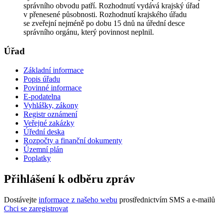
správního obvodu patří. Rozhodnutí vydává krajský úřad
v přenesené působnosti. Rozhodnutí krajského úřadu
se zveřejní nejméně po dobu 15 dnů na úřední desce
správního orgánu, který povinnost neplnil.
Úřad
Základní informace
Popis úřadu
Povinné informace
E-podatelna
Vyhlášky, zákony
Registr oznámení
Veřejné zakázky
Úřední deska
Rozpočty a finanční dokumenty
Územní plán
Poplatky
Přihlášení k odběru zpráv
Dostávejte
informace z našeho webu
prostřednictvím SMS a e-mailů
Chci se zaregistrovat