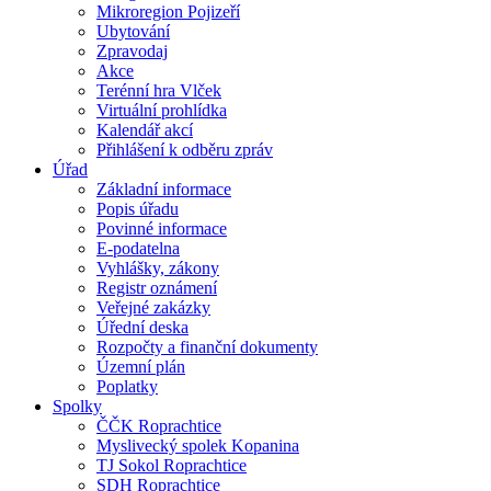
Mikroregion Pojizeří
Ubytování
Zpravodaj
Akce
Terénní hra Vlček
Virtuální prohlídka
Kalendář akcí
Přihlášení k odběru zpráv
Úřad
Základní informace
Popis úřadu
Povinné informace
E-podatelna
Vyhlášky, zákony
Registr oznámení
Veřejné zakázky
Úřední deska
Rozpočty a finanční dokumenty
Územní plán
Poplatky
Spolky
ČČK Roprachtice
Myslivecký spolek Kopanina
TJ Sokol Roprachtice
SDH Roprachtice