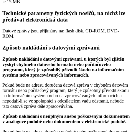
je
15 MB
.
Technické parametry fyzických nosičů, na nichž lze
předávat elektronická data
Datové zprávy jsou přijímány na:
flash disk, CD-ROM, DVD-
ROM.
Způsob nakládání s datovými zprávami
Způsob nakládání s datovými zprávami, u kterých byl zjištěn
výskyt chybného datového formátu nebo počítačového
programu, který je způsobilý přivodit škodu na informačním
systému nebo zpracovávaných informacích.
Pokud bude na adresu doručena datová zpráva v chybném datovém
formátu nebo počítačový program, který je způsobilý přivodit škodu
na informačním systému nebo na zpracovávaných informacích a
nepodaří-li se ve spolupráci s odesílatelem vadu odstranit, nebude
tato datová zpráva dále zpracovávána.
Způsob nakládání s neúplným anebo poškozeným dokumentem
v analogové podobě nebo dokumentem v elektronické podobě.
Pokud bude na adresu doručen neúplný nebo poškozený dokument