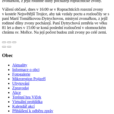
zvonařkou, z jejíž rodinné dílny pocházejí roprachtické zvony.
Vážení občané, dnes v 16:00 se v Roprachticích rozezní zvony
v kostele Nejsvětější Trojice, aby tak vzdaly poctu a rozloučily se s
paní Marií Tomáškovou-Dytrychovou, mistryní zvonařkou, z jejíž
rodinné dílny zvony pocházejí. Paní Dytrychová zemřela ve věku
81 let a dnes v 15:00 se koná poslední rozloučení v olomouckém
chrámu sv. Mořice. Na její počest budou znít zvony po celé zemi.
Obec
Aktuality
Informace o obci
Fotogalerie
Mikroregion Pojizeří
Ubytování
Zpravodaj
Akce
Terénní hra Vlček
Virtuální prohlídka
Kalendář akcí
Přihlášení k odběru zpráv