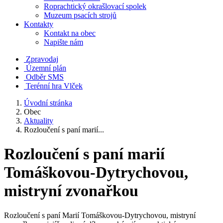
Roprachtický okrašlovací spolek
Muzeum psacích strojů
Kontakty
Kontakt na obec
Napište nám
Zpravodaj
Územní plán
Odběr SMS
Terénní hra Vlček
Úvodní stránka
Obec
Aktuality
Rozloučení s paní marií...
Rozloučení s paní marií
Tomáškovou-Dytrychovou,
mistryní zvonařkou
Rozloučení s paní Marií Tomáškovou-Dytrychovou, mistryní