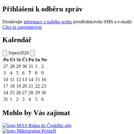
Přihlášení k odběru zpráv
Dostávejte
informace z našeho webu
prostřednictvím SMS a e-mailů
Chci se zaregistrovat
Kalendář
Srpen
2026
Po
Út
St
Čt
Pá
So
Ne
27
28
29
30
31
1
2
3
4
5
6
7
8
9
10
11
12
13
14
15
16
17
18
19
20
21
22
23
24
25
26
27
28
29
30
31
1
2
3
4
5
6
Mohlo by Vás zajímat
MAS Brána do Českého ráje
Mikroregion Pojizeří