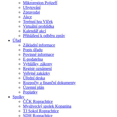
Mikroregion Pojizeří
Ubytování
Zpravodaj
Akce
Terénní hra Vlček
Virtuální prohlídka
Kalendář akcí
Přihlášení k odběru zpráv
Úřad
Základní informace
Popis úřadu
Povinné informace
E-podatelna
Vyhlášky, zákony
Registr oznámení
Veřejné zakázky
Úřední deska
Rozpočty a finanční dokumenty
Územní plán
Poplatky
Spolky
ČČK Roprachtice
Myslivecký spolek Kopanina
TJ Sokol Roprachtice
SDH Roprachtice