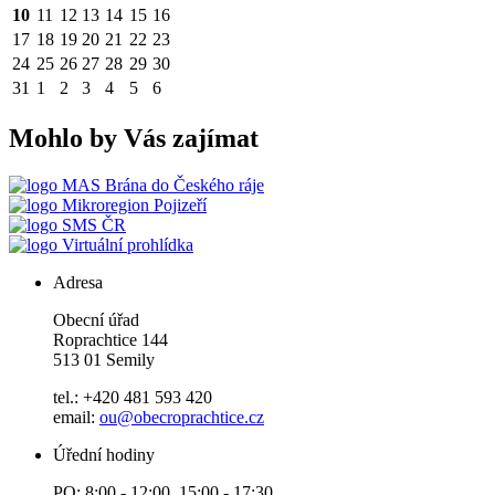
10
11
12
13
14
15
16
17
18
19
20
21
22
23
24
25
26
27
28
29
30
31
1
2
3
4
5
6
Mohlo by Vás zajímat
MAS Brána do Českého ráje
Mikroregion Pojizeří
SMS ČR
Virtuální prohlídka
Adresa
Obecní úřad
Roprachtice 144
513 01 Semily
tel.: +420 481 593 420
email:
ou@obecroprachtice.cz
Úřední hodiny
PO: 8:00 - 12:00, 15:00 - 17:30