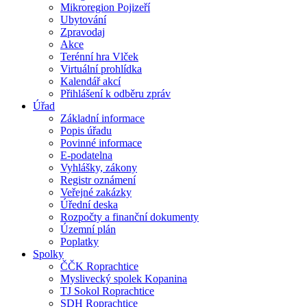
Mikroregion Pojizeří
Ubytování
Zpravodaj
Akce
Terénní hra Vlček
Virtuální prohlídka
Kalendář akcí
Přihlášení k odběru zpráv
Úřad
Základní informace
Popis úřadu
Povinné informace
E-podatelna
Vyhlášky, zákony
Registr oznámení
Veřejné zakázky
Úřední deska
Rozpočty a finanční dokumenty
Územní plán
Poplatky
Spolky
ČČK Roprachtice
Myslivecký spolek Kopanina
TJ Sokol Roprachtice
SDH Roprachtice