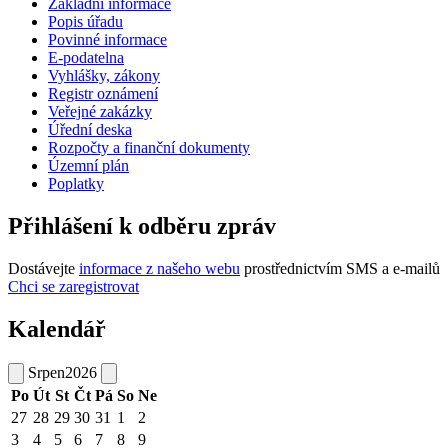
Základní informace
Popis úřadu
Povinné informace
E-podatelna
Vyhlášky, zákony
Registr oznámení
Veřejné zakázky
Úřední deska
Rozpočty a finanční dokumenty
Územní plán
Poplatky
Přihlášení k odběru zpráv
Dostávejte
informace z našeho webu
prostřednictvím SMS a e-mailů
Chci se zaregistrovat
Kalendář
Srpen
2026
Po
Út
St
Čt
Pá
So
Ne
27
28
29
30
31
1
2
3
4
5
6
7
8
9