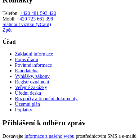
Telefon:
+420 481 593 420
Mobil:
+420 723 661 398
Stáhnout vizitku (vCard)
Zpět
Úřad
Základní informace
Popis úřadu
Povinné informace
E-podatelna
Vyhlášky, zákony
Registr oznámení
Veřejné zakázky
Úřední deska
Rozpočty a finanční dokumenty
Územní plán
Poplatky
Přihlášení k odběru zpráv
Dostávejte
informace z našeho webu
prostřednictvím SMS a e-mailů