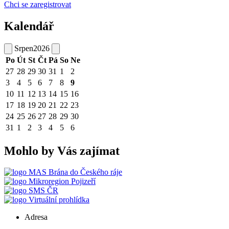
Chci se zaregistrovat
Kalendář
Srpen
2026
Po
Út
St
Čt
Pá
So
Ne
27
28
29
30
31
1
2
3
4
5
6
7
8
9
10
11
12
13
14
15
16
17
18
19
20
21
22
23
24
25
26
27
28
29
30
31
1
2
3
4
5
6
Mohlo by Vás zajímat
MAS Brána do Českého ráje
Mikroregion Pojizeří
SMS ČR
Virtuální prohlídka
Adresa