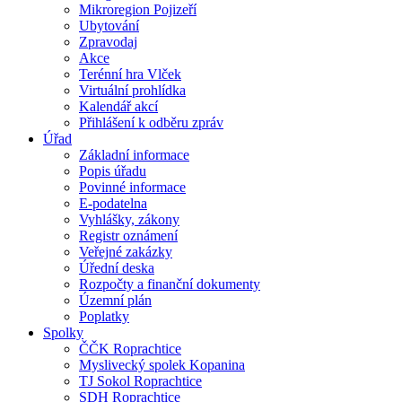
Mikroregion Pojizeří
Ubytování
Zpravodaj
Akce
Terénní hra Vlček
Virtuální prohlídka
Kalendář akcí
Přihlášení k odběru zpráv
Úřad
Základní informace
Popis úřadu
Povinné informace
E-podatelna
Vyhlášky, zákony
Registr oznámení
Veřejné zakázky
Úřední deska
Rozpočty a finanční dokumenty
Územní plán
Poplatky
Spolky
ČČK Roprachtice
Myslivecký spolek Kopanina
TJ Sokol Roprachtice
SDH Roprachtice