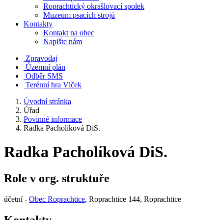
Roprachtický okrašlovací spolek
Muzeum psacích strojů
Kontakty
Kontakt na obec
Napište nám
Zpravodaj
Územní plán
Odběr SMS
Terénní hra Vlček
Úvodní stránka
Úřad
Povinné informace
Radka Pacholíková DiS.
Radka Pacholíková DiS.
Role v org. struktuře
účetní -
Obec Roprachtice
, Roprachtice 144, Roprachtice
Kontakty